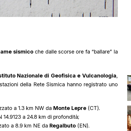
iame sismico
che dalle scorse ore fa “ballare” la
stituto Nazionale di Geofisica e Vulcanologia
,
tazioni della Rete Sismica hanno registrato uno
izzato a 1.3 km NW da
Monte
Lepre
(CT).
 14.9123 a 24.8 km di profondità;
zzato a 8.9 km NE da
Regalbuto
(EN).