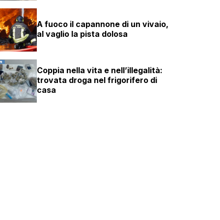
A fuoco il capannone di un vivaio,
al vaglio la pista dolosa
Coppia nella vita e nell’illegalità:
trovata droga nel frigorifero di
casa