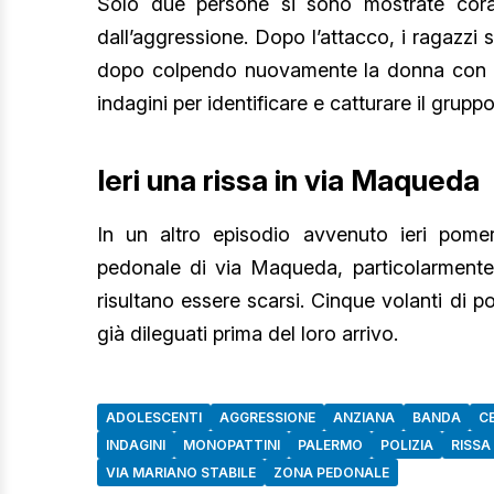
Solo due persone si sono mostrate cora
dall’aggressione. Dopo l’attacco, i ragazzi 
dopo colpendo nuovamente la donna con un
indagini per identificare e catturare il grupp
Ieri una rissa in via Maqueda
In un altro episodio avvenuto ieri pomer
pedonale di via Maqueda, particolarmente v
risultano essere scarsi. Cinque volanti di po
già dileguati prima del loro arrivo.
ADOLESCENTI
AGGRESSIONE
ANZIANA
BANDA
C
INDAGINI
MONOPATTINI
PALERMO
POLIZIA
RISSA
VIA MARIANO STABILE
ZONA PEDONALE