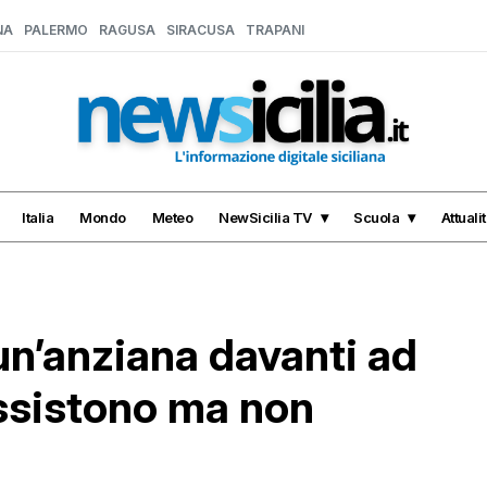
NA
PALERMO
RAGUSA
SIRACUSA
TRAPANI
Italia
Mondo
Meteo
NewSicilia TV
Scuola
Attuali
un’anziana davanti ad
assistono ma non