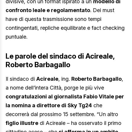
divisive, con un format ispirato a un
modello di
confronto leale e regolamentato
. Dei must
have di questa trasmissione sono tempi
contingentati, repliche equilibrate e fact checking
puntuale.
Le parole del sindaco di Acireale,
Roberto Barbagallo
Il sindaco di
Acireale
, ing.
Roberto Barbagallo
,
a nome dell’intera Città, porge le più vive
congratulazioni al giornalista Fabio Vitale per
la nomina a direttore di Sky Tg24
che
decorrerà dal prossimo 15 settembre. “Un altro
figlio illustre
di Acireale – ha osservato il primo
cittadino acese – che
si afferma in un ambito