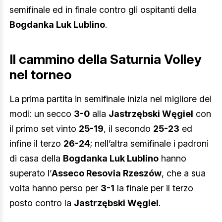
semifinale ed in finale contro gli ospitanti della
Bogdanka Luk Lublino
.
Il cammino della Saturnia Volley
nel torneo
La prima partita in semifinale inizia nel migliore dei
modi: un secco
3-0
alla
Jastrzębski Węgiel
con
il primo set vinto
25-19
, il secondo
25-23
ed
infine il terzo
26-24
; nell’altra semifinale i padroni
di casa della
Bogdanka Luk Lublino
hanno
superato l’
Asseco Resovia Rzeszów
, che a sua
volta hanno perso per
3-1
la finale per il terzo
posto contro la
Jastrzębski Węgiel
.