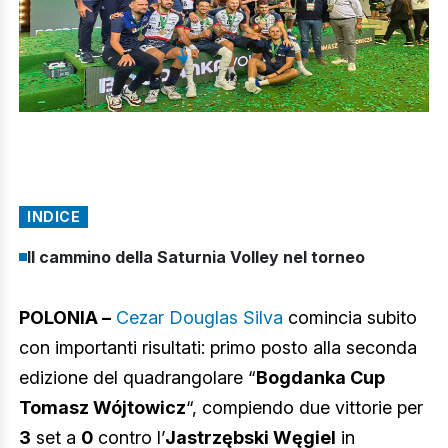
INDICE
Il cammino della Saturnia Volley nel torneo
POLONIA –
Cezar
Douglas Silva
comincia subito
con importanti risultati: primo posto alla seconda
edizione del quadrangolare “
Bogdanka Cup
Tomasz Wójtowicz
“, compiendo due vittorie per
3
set a
0
contro l’
Jastrzębski Węgiel
in