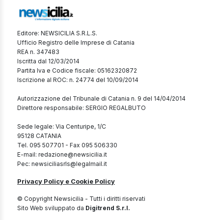
Editore: NEWSICILIA S.R.L.S.
Ufficio Registro delle Imprese di Catania
REA n. 347483
Iscritta dal 12/03/2014
Partita Iva e Codice fiscale: 05162320872
Iscrizione al ROC: n. 24774 del 10/09/2014
Autorizzazione del Tribunale di Catania n. 9 del 14/04/2014
Direttore responsabile: SERGIO REGALBUTO
Sede legale: Via Centuripe, 1/C
95128 CATANIA
Tel. 095 507701 - Fax 095 506330
E-mail: redazione@newsicilia.it
Pec: newsiciliasrls@legalmail.it
Privacy Policy e Cookie Policy
© Copyright Newsicilia - Tutti i diritti riservati
Sito Web sviluppato da
Digitrend S.r.l.