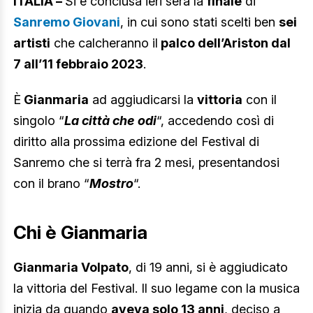
ITALIA –
Si è conclusa ieri sera la
finale
di
Sanremo Giovani
, in cui sono stati scelti ben
sei
artisti
che calcheranno il
palco dell’Ariston dal
7 all’11 febbraio 2023
.
È
Gianmaria
ad aggiudicarsi la
vittoria
con il
singolo “
La città che odi
“, accedendo così di
diritto alla prossima edizione del Festival di
Sanremo che si terrà fra 2 mesi, presentandosi
con il brano “
Mostro
“.
Chi è Gianmaria
Gianmaria Volpato
, di 19 anni, si è aggiudicato
la vittoria del Festival. Il suo legame con la musica
inizia da quando
aveva solo 13 anni
, deciso a