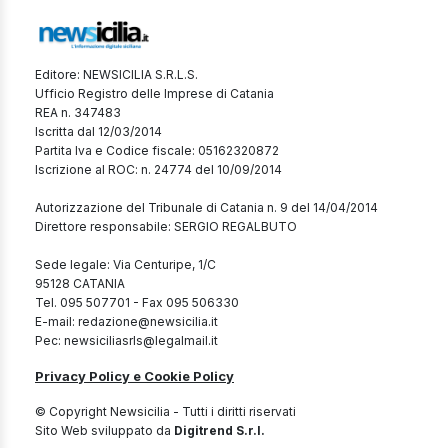
Editore: NEWSICILIA S.R.L.S.
Ufficio Registro delle Imprese di Catania
REA n. 347483
Iscritta dal 12/03/2014
Partita Iva e Codice fiscale: 05162320872
Iscrizione al ROC: n. 24774 del 10/09/2014
Autorizzazione del Tribunale di Catania n. 9 del 14/04/2014
Direttore responsabile: SERGIO REGALBUTO
Sede legale: Via Centuripe, 1/C
95128 CATANIA
Tel. 095 507701 - Fax 095 506330
E-mail: redazione@newsicilia.it
Pec: newsiciliasrls@legalmail.it
Privacy Policy e Cookie Policy
© Copyright Newsicilia - Tutti i diritti riservati
Sito Web sviluppato da
Digitrend S.r.l.