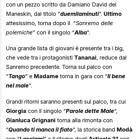
con un pezzo scritto da Damiano David dei
Maneskin, dal titolo “
duemilaminuti
“.
Ultimo
attesissimo, torna dopo il “
Sanremo delle
polemiche
” con il singolo “
Alba
“.
Una grande lista di giovani è presente tra i big,
che vede tra i protagonisti
Tananai
, reduce dal
Sanremo precedente. Torna sul palco con
“
Tango
” e
Madame
torna in gara con “
Il bene
nel male
“.
Grandi ritorni saranno presenti sul palco, tra cui
Giorgia
con il singolo “
Parole dette Male
“,
Gianluca Grignani
torna alla rimonta con
“
Quando ti manca il fiato
“, la storica band
Modà
con “
Lasciami
” e il ritorno degli
Articolo 31
con