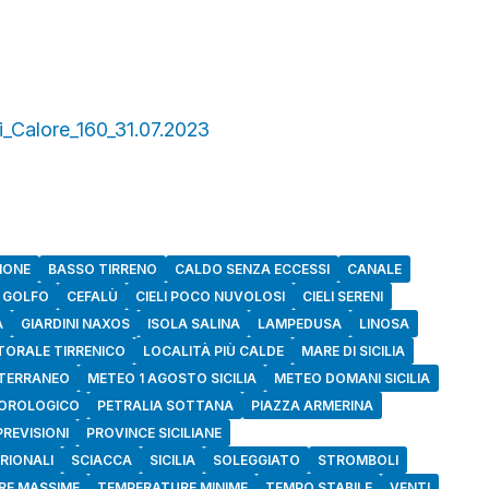
i_Calore_160_31.07.2023
IONE
BASSO TIRRENO
CALDO SENZA ECCESSI
CANALE
 GOLFO
CEFALÙ
CIELI POCO NUVOLOSI
CIELI SERENI
A
GIARDINI NAXOS
ISOLA SALINA
LAMPEDUSA
LINOSA
ITORALE TIRRENICO
LOCALITÀ PIÙ CALDE
MARE DI SICILIA
TERRANEO
METEO 1 AGOSTO SICILIA
METEO DOMANI SICILIA
OROLOGICO
PETRALIA SOTTANA
PIAZZA ARMERINA
PREVISIONI
PROVINCE SICILIANE
RIONALI
SCIACCA
SICILIA
SOLEGGIATO
STROMBOLI
RE MASSIME
TEMPERATURE MINIME
TEMPO STABILE
VENTI