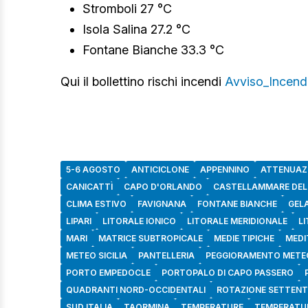
Stromboli 27 °C
Isola Salina 27.2 °C
Fontane Bianche 33.3 °C
Qui il bollettino rischi incendi
Avviso_Incend
5-6 AGOSTO
ANTICICLONE
APPENNINO
ATTENUAZ
CANICATTÌ
CAPO D'ORLANDO
CASTELLAMMARE DEL
CLIMA ESTIVO
FAVIGNANA
FONTANE BIANCHE
GEL
LIPARI
LITORALE IONICO
LITORALE MERIDIONALE
L
MARI
MATRICE SUBTROPICALE
MEDIE TIPICHE
MEDI
METEO SICILIA
PANTELLERIA
PEGGIORAMENTO METE
PORTO EMPEDOCLE
PORTOPALO DI CAPO PASSERO
QUADRANTI NORD-OCCIDENTALI
ROTAZIONE SETTENT
SUD ITALIA
TAORMINA
TEMPERATURE
TEMPERATU