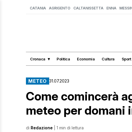
CATANIA
AGRIGENTO
CALTANISSETTA
ENNA
MESSI
Cronaca
Politica
Economia
Cultura
Sport
METEO
31.07.2023
Come comincerà ag
meteo per domani in
di
Redazione
| 1 min di lettura