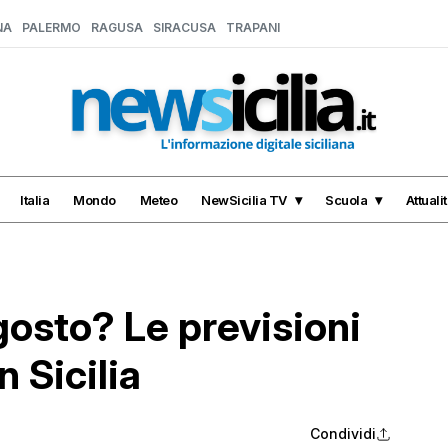
NA
PALERMO
RAGUSA
SIRACUSA
TRAPANI
Italia
Mondo
Meteo
NewSicilia TV
Scuola
Attuali
osto? Le previsioni
 Sicilia
Condividi