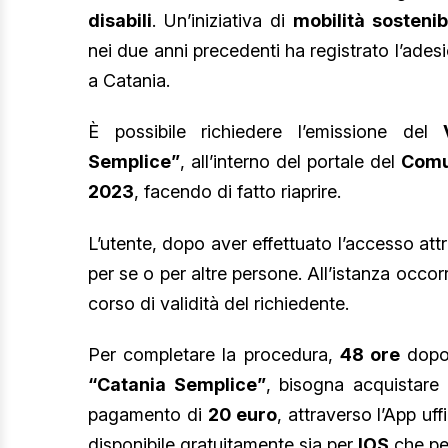
disabili
. Un’iniziativa di
mobilità sostenib
nei due anni precedenti ha registrato l’ades
a Catania.
È possibile richiedere l’emissione del
Semplice”
, all’interno del portale del
Comu
2023
, facendo di fatto riaprire.
L’utente, dopo aver effettuato l’accesso at
per se o per altre persone. All’istanza occo
corso di validità del richiedente.
Per completare la procedura,
48 ore
dopo 
“Catania Semplice”
, bisogna acquistare
pagamento di
20 euro
, attraverso l’App uff
disponibile gratuitamente sia per
IOS
che p