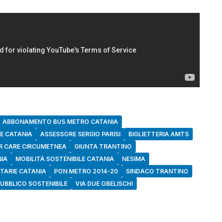
ABBONAMENTO BUS METRO CATANIA
E CATANIA
ASSESSORE SERGIO PARISI
BIGLIETTERIA AMTS
 CARE CIRCUMETNEA
GIUNTA TRANTINO
NIA
MOBILITÀ SOSTENIBILE CATANIA
NESIMA
TARIE CATANIA
PON METRO 2014-20
SINDACO TRANTINO
UBBLICO SOSTENIBILE
VIA DUE OBELISCHI