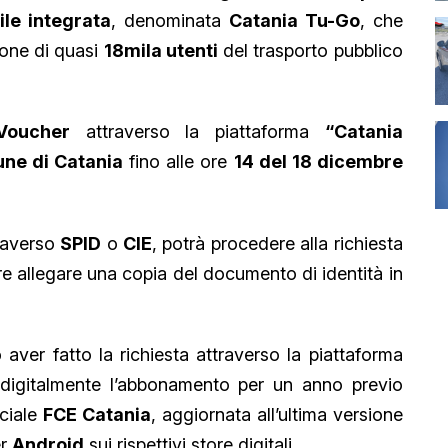
ile integrata
, denominata
Catania Tu-Go
, che
ione di quasi
18mila utenti
del trasporto pubblico
Voucher
attraverso la piattaforma
“Catania
ne di Catania
fino alle ore
14 del 18 dicembre
traverso
SPID
o
CIE
, potrà procedere alla richiesta
rre allegare una copia del documento di identità in
aver fatto la richiesta attraverso la piattaforma
 digitalmente l’abbonamento per un anno previo
iciale
FCE Catania
, aggiornata all’ultima versione
er
Android
sui rispettivi store digitali.