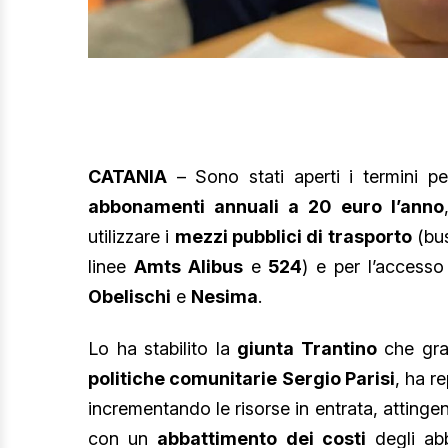
CATANIA
– Sono stati aperti i termini per
abbonamenti annuali a 20 euro l’anno
utilizzare i
mezzi pubblici di trasporto
(bus
linee
Amts Alibus
e
524
) e per l’accesso
Obelischi
e
Nesima
.
Lo ha stabilito la
giunta Trantino
che graz
politiche comunitarie Sergio Parisi
, ha r
incrementando le risorse in entrata, attinge
con un
abbattimento dei costi
degli ab