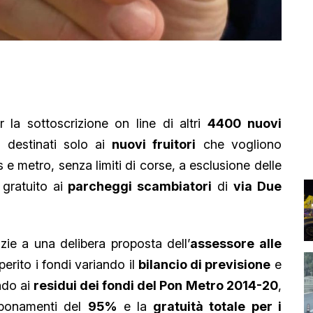
 la sottoscrizione on line di altri
4400 nuovi
, destinati solo ai
nuovi fruitori
che vogliono
 e metro, senza limiti di corse, a esclusione delle
 gratuito ai
parcheggi scambiatori
di
via Due
ie a una delibera proposta dell’
assessore alle
eperito i fondi variando il
bilancio di previsione
e
ndo ai
residui dei fondi del Pon Metro 2014-20
,
bonamenti del
95%
e la
gratuità totale per i