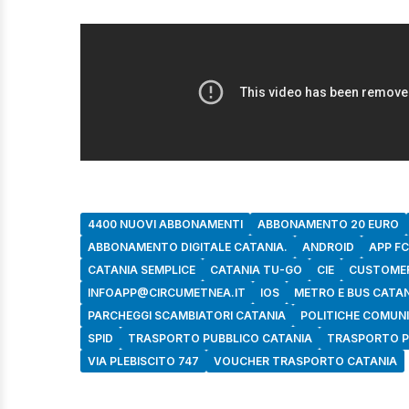
4400 NUOVI ABBONAMENTI
ABBONAMENTO 20 EURO
ABBONAMENTO DIGITALE CATANIA.
ANDROID
APP FC
CATANIA SEMPLICE
CATANIA TU-GO
CIE
CUSTOMER
INFOAPP@CIRCUMETNEA.IT
IOS
METRO E BUS CATA
PARCHEGGI SCAMBIATORI CATANIA
POLITICHE COMUNI
SPID
TRASPORTO PUBBLICO CATANIA
TRASPORTO P
VIA PLEBISCITO 747
VOUCHER TRASPORTO CATANIA