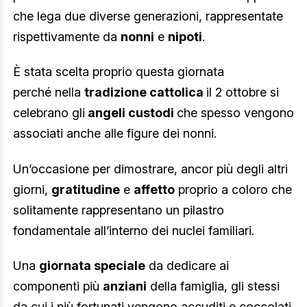
che lega due diverse generazioni, rappresentate
rispettivamente da
nonni
e
nipoti
.
È stata scelta proprio questa giornata
perché nella
tradizione cattolica
il 2 ottobre si
celebrano gli
angeli custodi
che spesso vengono
associati anche alle figure dei nonni.
Un’occasione per dimostrare, ancor più degli altri
giorni,
gratitudine
e
affetto
proprio a coloro che
solitamente rappresentano un pilastro
fondamentale all’interno dei nuclei familiari.
Una
giornata speciale
da dedicare ai
componenti più
anziani
della famiglia, gli stessi
da cui i più fortunati vengono accuditi e coccolati