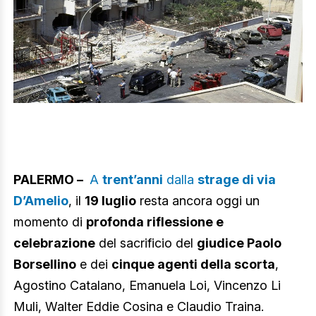
PALERMO –
A
trent’anni
dalla
strage di via
D’Amelio
, il
19 luglio
resta ancora oggi un
momento di
profonda riflessione e
celebrazione
del sacrificio del
giudice Paolo
Borsellino
e dei
cinque agenti della scorta
,
Agostino Catalano, Emanuela Loi, Vincenzo Li
Muli, Walter Eddie Cosina e Claudio Traina.