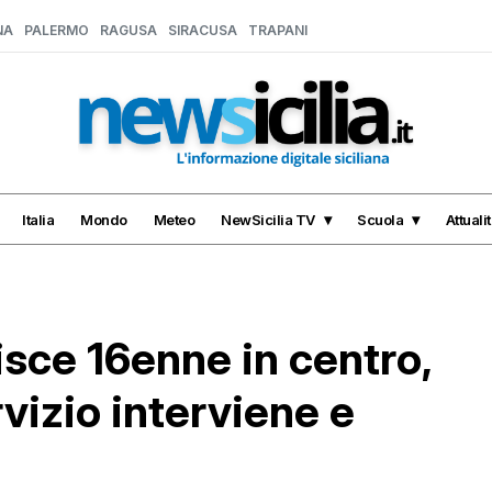
NA
PALERMO
RAGUSA
SIRACUSA
TRAPANI
Italia
Mondo
Meteo
NewSicilia TV
Scuola
Attuali
sce 16enne in centro,
rvizio interviene e