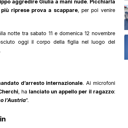
lippo aggredire Giulia a mani nude
.
Picchiarla
a più riprese prova a scappare
, per poi venire
alla notte tra sabato 11 e domenica 12 novembre
osciuto oggi il corpo della figlia nel luogo del
.
mandato d’arresto internazionale
. Ai microfoni
Cherchi
, ha
lanciato un appello per il ragazzo
:
o l’Austria
”.
in