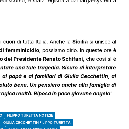
ledì scorso, è stata registrata dal targa-system a
 cuori di tutta Italia. Anche la
Sicilia
si unisce al
 di femminicidio
, possiamo dirlo. In queste ore è
o del Presidente Renato Schifani
, che così si è
tare una tale tragedia. Sicuro di interpretare
o al papà e ai familiari di Giulia Cecchettin, ai
voluto bene. Un pensiero anche alla famiglia di
tragica realtà. Riposa in pace giovane angelo
“.
TO
FILIPPO TURETTA NOTIZIE
GIULIA CECCHETTIN FILIPPO TURETTA