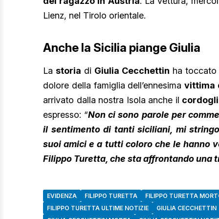
del ragazzo in Austria
. La vettura, merco
Lienz, nel Tirolo orientale.
Anche la Sicilia piange Giulia
La
storia
di
Giulia Cecchettin
ha toccato i
dolore della famiglia dell’ennesima
vittima
arrivato dalla nostra Isola anche il
cordogli
espresso: “
Non ci sono parole per commen
il sentimento di tanti siciliani, mi string
suoi amici e a tutti coloro che le hanno 
Filippo Turetta, che sta affrontando una 
EVIDENZA
FILIPPO TURETTA
FILIPPO TURETTA MOR
FILIPPO TURETTA ULTIME NOTIZIE
GIULIA CECCHETTIN