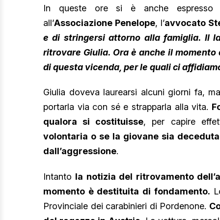
In queste ore si è anche espresso il
all’
Associazione Penelope
, l’
avvocato St
e di stringersi attorno alla famiglia. Il 
ritrovare Giulia. Ora è anche il momento 
di questa vicenda, per le quali ci affidia
Giulia doveva laurearsi alcuni giorni fa, m
portarla via con sé e strapparla alla vita.
F
qualora si costituisse
, per capire eff
volontaria o se la giovane sia deceduta
dall’aggressione
.
Intanto
la notizia del ritrovamento dell’a
momento è destituita di fondamento.
Lo
Provinciale dei carabinieri di Pordenone.
Co